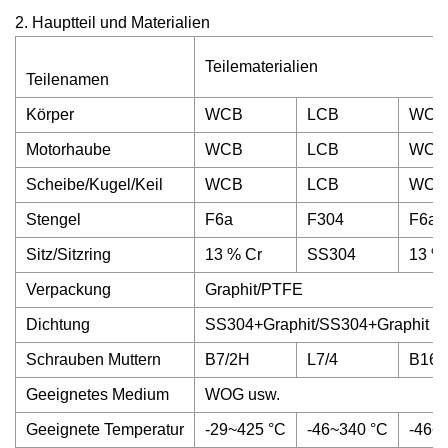
2. Hauptteil und Materialien
Teilematerialien
Teilenamen
Körper
WCB
LCB
WC6
Motorhaube
WCB
LCB
WC6
Scheibe/Kugel/Keil
WCB
LCB
WC6
Stengel
F6a
F304
F6a
Sitz/Sitzring
13 % Cr
SS304
13 %
Verpackung
Graphit/PTFE
Dichtung
SS304+Graphit/SS304+Graphit
Schrauben Muttern
B7/2H
L7/4
B16/
Geeignetes Medium
WOG usw.
Geeignete Temperatur
-29~425 °C
-46~340 °C
-46~