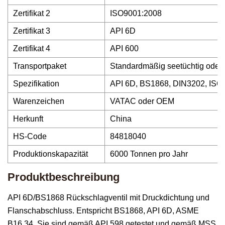
Zertifikat 2
ISO9001:2008
Zertifikat 3
API 6D
Zertifikat 4
API 600
Transportpaket
Standardmäßig seetüchtig oder f
Spezifikation
API 6D, BS1868, DIN3202, ISO
Warenzeichen
VATAC oder OEM
Herkunft
China
HS-Code
84818040
Produktionskapazität
6000 Tonnen pro Jahr
Produktbeschreibung
API 6D/BS1868 Rückschlagventil mit Druckdichtung und
Flanschabschluss. Entspricht BS1868, API 6D, ASME
B16.34. Sie sind gemäß API 598 getestet und gemäß MSS