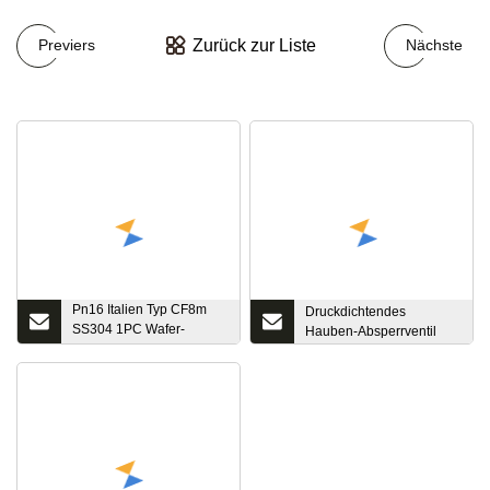
Zurück zur Liste
Previers
Nächste
Pn16 Italien Typ CF8m
Druckdichtendes
SS304 1PC Wafer-
Hauben-Absperrventil
Flansch-Kugelhahn mit
ISO-Montagepad