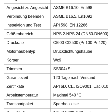
Angesicht zu Angesicht
ASME B16.10, En598
Verbindung beenden
ASME B16.5, En1092
Inspektion und Test
API 598, EN 12266
Größenbereich
NPS 2-NPS 24 (DN50-DN600)
Druckrate
Cl600-Cl2500 (Pn100-Pn420)
Motorhaubentyp
Druckdichtungshaube
Körper
Wc9
Trimmen
SS304+Stl
Garantiezeit
120 Tage nach Versand
Zertifikate
API 6D, CE, ISO9001, Eac 010/032
Arbeitstemperatur
Maximal 540 °C
Transportpaket
Sperrholzkiste