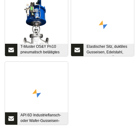
T-Muster OS&Y Pn10
Elastischer Sitz, duktiles
pneumatisch betätigtes
Gusseisen, Edelstahl,
kryogenes
Bronze, Wafer-Öse, mit
Durchgangsventil
Ösen, Doppelflansch,
industrielles
Schmetterlingstor,
Schwenkkugel,
Rückschlagventil, Y-Sieb,
Wasser
API 6D Industrieflansch-
oder Wafer-Gusseisen-
oder geschmiedeter
Edelstahl-Kugel- oder
Rückschlagventil