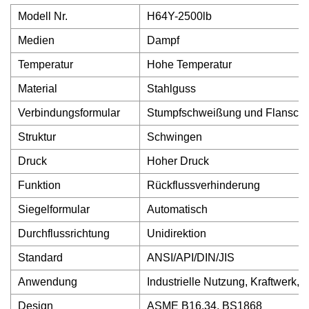
Modell Nr.
H64Y-2500lb
Medien
Dampf
Temperatur
Hohe Temperatur
Material
Stahlguss
Verbindungsformular
Stumpfschweißung und Flansch
Struktur
Schwingen
Druck
Hoher Druck
Funktion
Rückflussverhinderung
Siegelformular
Automatisch
Durchflussrichtung
Unidirektion
Standard
ANSI/API/DIN/JIS
Anwendung
Industrielle Nutzung, Kraftwerk,
Design
ASME B16.34, BS1868