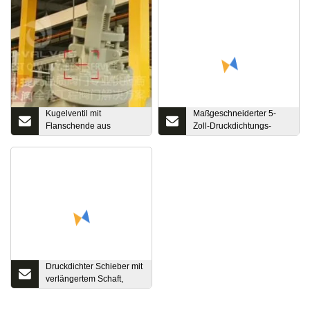
Kugelventil mit
Maßgeschneiderter 5-
Flanschende aus
Zoll-Druckdichtungs-
Stahlguss
Langschaft-OS&Y-
Wasser-NBR-elastischer
Wdege-Scheibenschieber
Druckdichter Schieber mit
verlängertem Schaft,
Außenschraube und
OS&Y