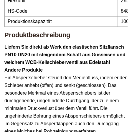
Herkunft
Zheji
HS-Code
8481
Produktionskapazität
1000
Produktbeschreibung
Liefern Sie direkt ab Werk den elastischen Sitzflansch
PN10 DN20 mit steigendem Schaft aus Gusseisen und
weichem WCB-Keilschieberventil aus Edelstahl
Andere Produkte
Ein Absperrschieber steuert den Medienfluss, indem er den
Schieber anhebt (offen) und senkt (geschlossen). Das
besondere Merkmal eines Absperrschiebers ist der
durchgehende, ungehinderte Durchgang, der zu einem
minimalen Druckverlust über dem Ventil führt. Die
ungehinderte Bohrung eines Absperrschiebers ermöglicht
im Gegensatz zu Absperrklappen auch den Durchgang
eines Molches bei Rohrreinigungsverfahren.