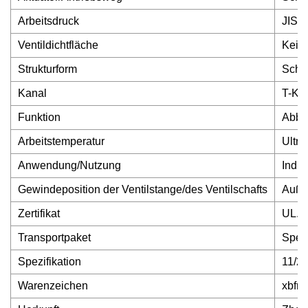
Arbeitsdruck
JIS1
Ventildichtfläche
Keils
Strukturform
Schw
Kanal
T-Ku
Funktion
Abbla
Arbeitstemperatur
Ultra
Anwendung/Nutzung
Indus
Gewindeposition der Ventilstange/des Ventilschafts
Auße
Zertifikat
UL. 
Transportpaket
Sperr
Spezifikation
11/2"
Warenzeichen
xbfm