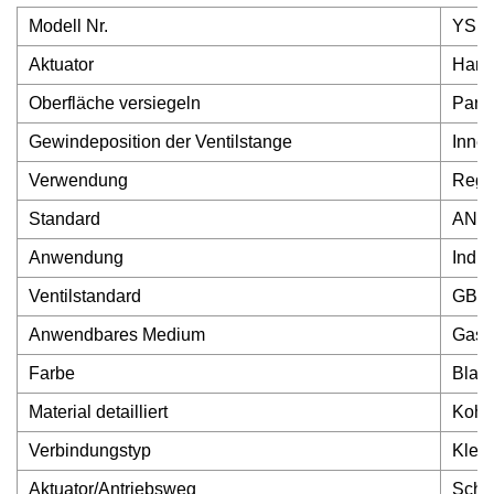
Modell Nr.
YSD
Aktuator
Hand
Oberfläche versiegeln
Paral
Gewindeposition der Ventilstange
Inne
Verwendung
Regul
Standard
ANSI
Anwendung
Indus
Ventilstandard
GB, 
Anwendbares Medium
Gas, 
Farbe
Blau,
Material detailliert
Kohle
Verbindungstyp
Klem
Aktuator/Antriebsweg
Schne