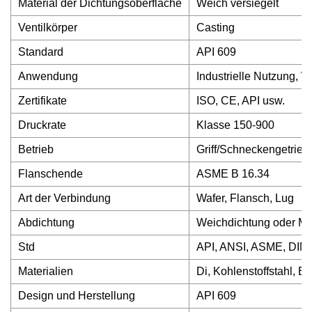
Material der Dichtungsoberfläche
Weich versiegelt
Ventilkörper
Casting
Standard
API 609
Anwendung
Industrielle Nutzung, 
Zertifikate
ISO, CE, API usw.
Druckrate
Klasse 150-900
Betrieb
Griff/Schneckengetrieb
Flanschende
ASME B 16.34
Art der Verbindung
Wafer, Flansch, Lug
Abdichtung
Weichdichtung oder Me
Std
API, ANSI, ASME, DIN,
Materialien
Di, Kohlenstoffstahl, E
Design und Herstellung
API 609