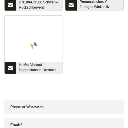
Pneumatisches Y-
DN100-DN500 Schwenk-
förmiges Winkelsitz-
Rückschlagventil
Absperrventil mit
Schweißenden aus
Edelstahl und Stellantrieb
aus Edelstahl
Heißer Verkauf
Doppelflansch-Dreifach-
Offset-Absperrklappe