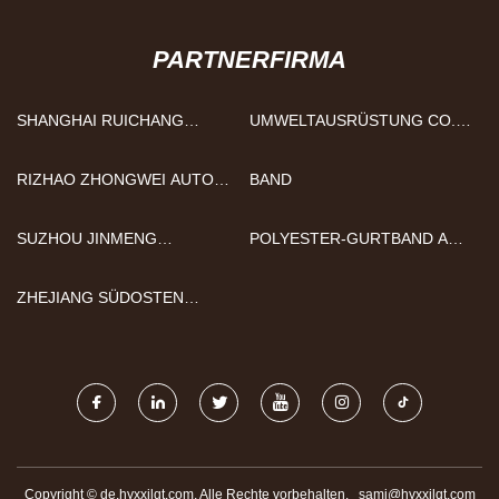
PARTNERFIRMA
SHANGHAI RUICHANG
UMWELTAUSRÜSTUNG CO.,
MACHINERY CO., LTD
LTD. SHENZHENS KUANBAO
RIZHAO ZHONGWEI AUTO
BAND
PARTS CO., LTD
SUZHOU JINMENG
POLYESTER-GURTBAND AUS
INTERNATIONALER HANDEL
CHINA
CO., LTD.
ZHEJIANG SÜDOSTEN
ELEKTRISCH CO., LTD.
Copyright © de.hyxxjlqt.com, Alle Rechte vorbehalten.
sami@hyxxjlqt.com