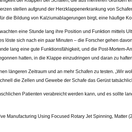
fähigkeit der Klappen bei Schafen, die aus mehreren Gründen ei
erzen stellen aufgrund der Herzklappenerkrankung von Schafe
 für die Bildung von Kalziumablagerungen birgt, eine häufige 
achten eine Stunde lang ihre Position und Funktion mittels Ult
es löste sich nach ein paar Minuten – die Forscher gehen davon 
tunde lang eine gute Funktionsfähigkeit, und die Post-Mortem-A
gonnen hatten, in die Klappe einzudringen und daran zu haften
einen längeren Zeitraum und an mehr Schafen zu testen. „Wir w
chnell die Zellen und Gewebe der Schafe das Gerüst tatsächlic
nschlichen Patienten verabreicht werden kann, und es sollte lang
ve Manufacturing Using Focused Rotary Jet Spinning, Matter (2