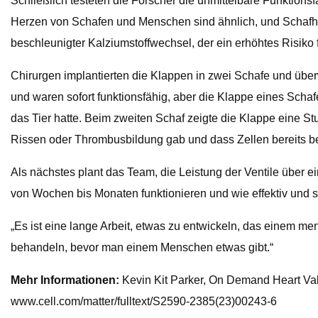
Schließlich testeten die Forscher die unmittelbare Funktions
Herzen von Schafen und Menschen sind ähnlich, und Schafh
beschleunigter Kalziumstoffwechsel, der ein erhöhtes Risiko
Chirurgen implantierten die Klappen in zwei Schafe und überw
und waren sofort funktionsfähig, aber die Klappe eines Schaf
das Tier hatte. Beim zweiten Schaf zeigte die Klappe eine S
Rissen oder Thrombusbildung gab und dass Zellen bereits be
Als nächstes plant das Team, die Leistung der Ventile über 
von Wochen bis Monaten funktionieren und wie effektiv und s
„Es ist eine lange Arbeit, etwas zu entwickeln, das einem me
behandeln, bevor man einem Menschen etwas gibt.“
Mehr Informationen:
Kevin Kit Parker, On Demand Heart Val
www.cell.com/matter/fulltext/S2590-2385(23)00243-6