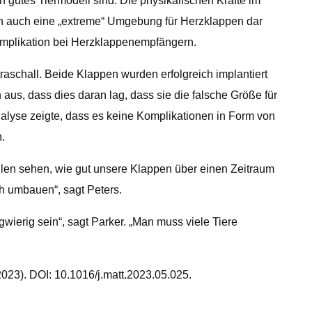
n gutes Tiermodell sind: Die physikalischen Kräfte im
n auch eine „extreme“ Umgebung für Herzklappen dar
Komplikation bei Herzklappenempfängern.
raschall. Beide Klappen wurden erfolgreich implantiert
aus, dass dies daran lag, dass sie die falsche Größe für
nalyse zeigte, dass es keine Komplikationen in Form von
.
ollen sehen, wie gut unsere Klappen über einen Zeitraum
h umbauen“, sagt Peters.
wierig sein“, sagt Parker. „Man muss viele Tiere
023). DOI: 10.1016/j.matt.2023.05.025.