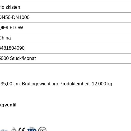
Holzkisten
DN50-DN1000
QIF/I-FLOW
China
8481804090
5000 Stück/Monat
35,00 cm. Bruttogewicht pro Produkteinheit: 12.000 kg
gventil