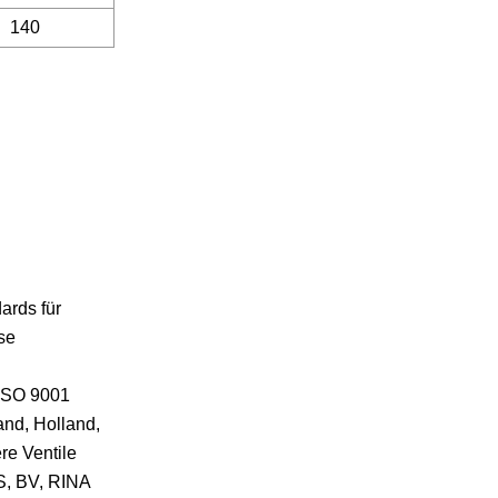
140
ards für
se
 ISO 9001
and, Holland,
re Ventile
S, BV, RINA