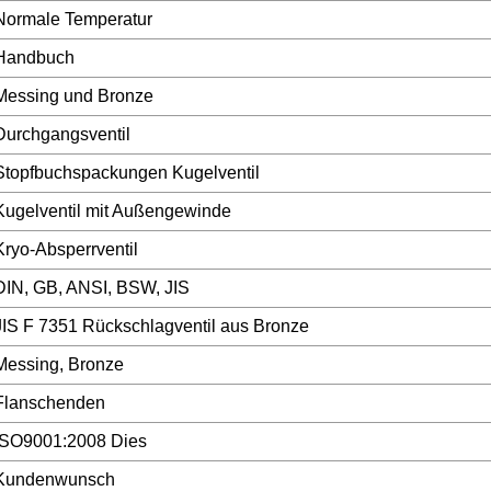
Normale Temperatur
Handbuch
Messing und Bronze
Durchgangsventil
Stopfbuchspackungen Kugelventil
Kugelventil mit Außengewinde
Kryo-Absperrventil
DIN, GB, ANSI, BSW, JIS
JIS F 7351 Rückschlagventil aus Bronze
Messing, Bronze
Flanschenden
ISO9001:2008 Dies
Kundenwunsch