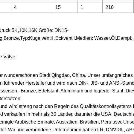
4
15
1
210
Druck:5K,10K,16K.Größe: DN15-
,Bronze.Typ:Kugelventil ,Eckventil.Medien: Wasser,Öl,Dampf.
der wunderschönen Stadt Qingdao, China. Unser umfangreiches
en führender Hersteller und wird nach DIN-, JIS- und ANSI-Stand
sseisen , Bronze, Edelstahl, Aluminium und legierter Stahl. Die
terstützen.
und wird streng nach den Regeln des Qualitätskontrollsystems
 und verkaufen in mehr als 30 Länder, darunter die USA, Deutschl
nigte Arabische Emirate, Australien, Brasilien, Peru usw. Unse
t. Wir und verbundene Unternehmen haben LR, DNV-GL, AB