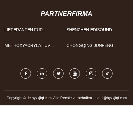
PARTNERFIRMA
LIEFERANTEN FÜR
SHENZHEN EDISOUND
INNENWANDPANEELE
AUTOMATISIERUNG
AUSRÜSTUNG CO., LTD
METHOXYACRYLAT UV
CHONGQING JUNFENG
MONOMER
VERPACKUNG & DRUCKEN
CO., LTD.
Copyright © de.hyxxjlqt.com, Alle Rechte vorbehalten.
sami@hyxxjlqt.com