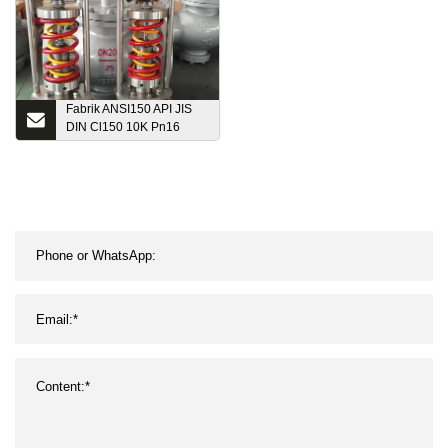
Fabrik ANSI150 API JIS
DIN Cl150 10K Pn16
Guss CF8 CF8m Wcb
geschmiedet A105
Schmieden verschraubte
Abdeckung
Rückschlagventil aus
Edelstahl mit
schwenkbarem Flansch
und Flansch