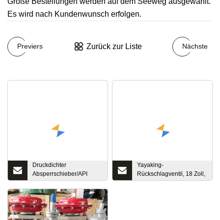
Große Bestellungen werden auf dem Seeweg ausgewählt.
Es wird nach Kundenwunsch erfolgen.
Zurück zur Liste
Previers
Nächste
Druckdichter
Yayaking-
Absperrschieber/API
Rückschlagventil, 18 Zoll,
Spec 6D/Nace Mr 0175
150 lb, Angebot eines
chinesischen Herstellers