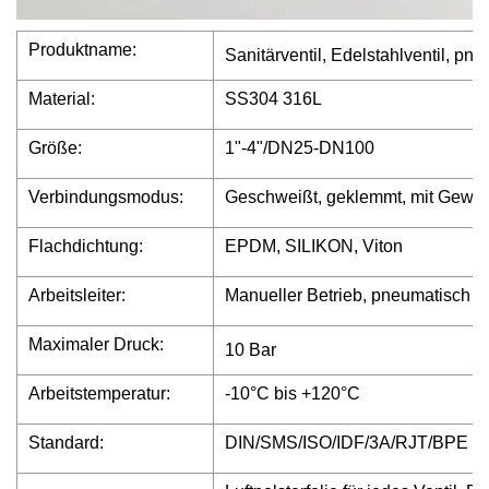
Produktname:
Sanitärventil, Edelstahlventil, 
Material:
SS304 316L
Größe:
1"-4"/DN25-DN100
Verbindungsmodus:
Geschweißt, geklemmt, mit Gewi
Flachdichtung:
EPDM, SILIKON, Viton
Arbeitsleiter:
Manueller Betrieb, pneumatisch o
Maximaler Druck:
10 Bar
Arbeitstemperatur:
-10°C bis +120°C
Standard:
DIN/SMS/ISO/IDF/3A/RJT/BPE