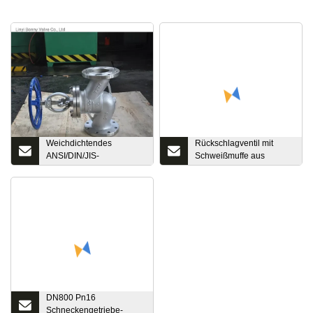
Weichdichtendes
Rückschlagventil mit
ANSI/DIN/JIS-
Schweißmuffe aus
Absperrventil aus
geschmiedetem Stahl
duktilem Gusseisen,
Rückschlagventil,
Kugelventil, Kugelventil
DN800 Pn16
Schneckengetriebe-