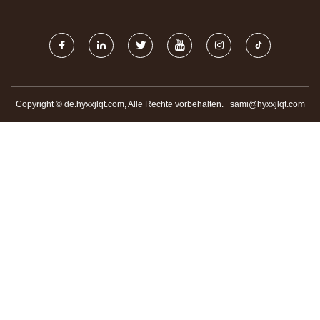
CO., LTD.
Copyright © de.hyxxjlqt.com, Alle Rechte vorbehalten.
sami@hyxxjlqt.com