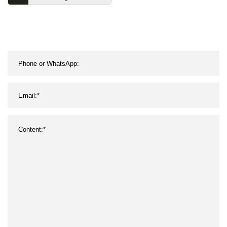
Stellantrieb, duktiles
Gusseisen, EPDM-Sitz,
Flanschtyp,
Absperrklappen-
Rohrverschraubung