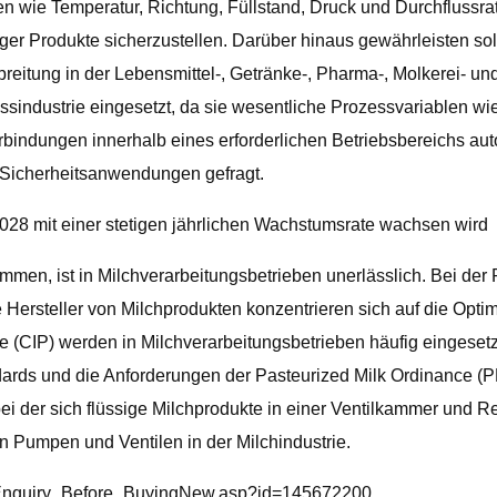
n wie Temperatur, Richtung, Füllstand, Druck und Durchflussrat
ger Produkte sicherzustellen. Darüber hinaus gewährleisten sol
rbreitung in der Lebensmittel-, Getränke-, Pharma-, Molkerei- 
sindustrie eingesetzt, da sie wesentliche Prozessvariablen wie
indungen innerhalb eines erforderlichen Betriebsbereichs auto
nd Sicherheitsanwendungen gefragt.
 2028 mit einer stetigen jährlichen Wachstumsrate wachsen wird
ommen, ist in Milchverarbeitungsbetrieben unerlässlich. Bei der
 Hersteller von Milchprodukten konzentrieren sich auf die Opti
 (CIP) werden in Milchverarbeitungsbetrieben häufig eingeset
ards und die Anforderungen der Pasteurized Milk Ordinance (P
 bei der sich flüssige Milchprodukte in einer Ventilkammer und
n Pumpen und Ventilen in der Milchindustrie.
m/Enquiry_Before_BuyingNew.asp?id=145672200