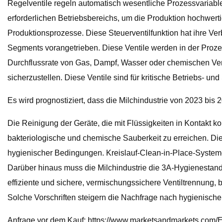
Regelventile regeln automatisch wesentliche Prozessvariable
erforderlichen Betriebsbereichs, um die Produktion hochwerti
Produktionsprozesse. Diese Steuerventilfunktion hat ihre Ve
Segments vorangetrieben. Diese Ventile werden in der Prozes
Durchflussrate von Gas, Dampf, Wasser oder chemischen Verb
sicherzustellen. Diese Ventile sind für kritische Betriebs- u
Es wird prognostiziert, dass die Milchindustrie von 2023 bis
Die Reinigung der Geräte, die mit Flüssigkeiten in Kontakt k
bakteriologische und chemische Sauberkeit zu erreichen. Die
hygienischer Bedingungen. Kreislauf-Clean-in-Place-Systeme
Darüber hinaus muss die Milchindustrie die 3A-Hygienestand
effiziente und sichere, vermischungssichere Ventiltrennung,
Solche Vorschriften steigern die Nachfrage nach hygienische
Anfrage vor dem Kauf: https://www.marketsandmarkets.co