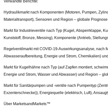
Verwandte Berichte:
Hydraulikmarkt nach Komponenten (Motoren, Pumpen, Zylinder, 
Materialtransport), Sensoren und Region – globale Prognose
Markt für Industrieventile nach Typ (Kugel, Absperrklappe, Ku
Kunststoff, Bronze, Messing), Komponente (Antrieb, Stellung
Regelventilmarkt mit COVID-19-Auswirkungsanalyse, nach Mate
Abwasseraufbereitung, Energie und Strom, Chemikalien) und
Markt für Kugelhähne nach Typ (auf Zapfen montiert, schwimm
Energie und Strom, Wasser und Abwasser) und Region – glo
Markt für Sanitärpumpen und -ventile nach Pumpentyp (Zen
Exzenterschnecke)), Energiequelle (elektrisch, Luft), Ansau
Über MarketsandMarkets™