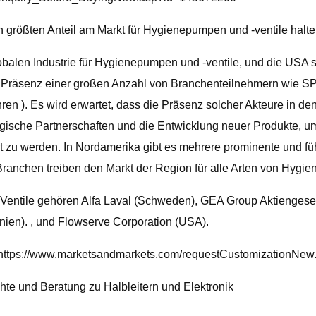
 größten Anteil am Markt für Hygienepumpen und -ventile halte
obalen Industrie für Hygienepumpen und -ventile, und die USA s
e Präsenz einer großen Anzahl von Branchenteilnehmern wie SP
hren ). Es wird erwartet, dass die Präsenz solcher Akteure i
gische Partnerschaften und die Entwicklung neuer Produkte, um 
zu werden. In Nordamerika gibt es mehrere prominente und füh
ranchen treiben den Markt der Region für alle Arten von Hygie
Ventile gehören Alfa Laval (Schweden), GEA Group Aktiengese
nnien). , und Flowserve Corporation (USA).
t: https://www.marketsandmarkets.com/requestCustomizationN
te und Beratung zu Halbleitern und Elektronik