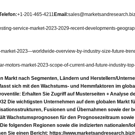
Telefon:
+1-201-465-4211
Email:
sales@marketsandresearch.bi
esting-service-market-2023-2029-recent-developments-geograph
s-market-2023—worldwide-overview-by-industry-size-future-tren
ar-motors-market-2023-scope-of-current-and-future-industry-t
et den Markt nach Segmenten, Ländern und Herstellern/Unte
fasst sich mit den Wachstums- und Hemmfaktoren im globalen 
ryoventile: Erhalten Sie Zugriff auf Musterseiten + Analyse
32 Die wichtigsten Unternehmen auf dem globalen Markt für
nisationsstrukturen, Fusionen und Übernahmen sowie der bed
thält Wachstumsprognosen für den Prognosezeitraum sowie 
Die folgenden Regionen sowie die indizierten nationalen/l
n Sie einen Bericht: https://www.marketsandresearch.biz/re