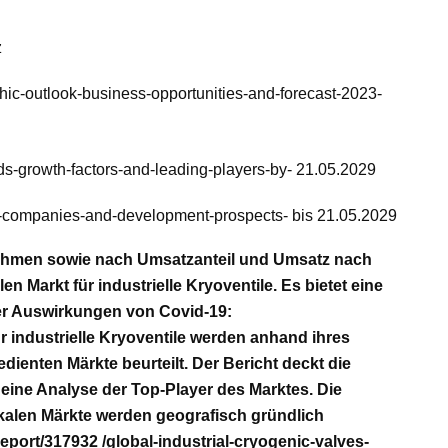
z
ic-outlook-business-opportunities-and-forecast-2023-
ds-growth-factors-and-leading-players-by- 21.05.2029
op-companies-and-development-prospects- bis 21.05.2029
rnehmen sowie nach Umsatzanteil und Umsatz nach
Markt für industrielle Kryoventile. Es bietet eine
 der Auswirkungen von Covid-19:
 industrielle Kryoventile werden anhand ihres
ienten Märkte beurteilt. Der Bericht deckt die
eine Analyse der Top-Player des Marktes. Die
okalen Märkte werden geografisch gründlich
port/317932 /global-industrial-cryogenic-valves-