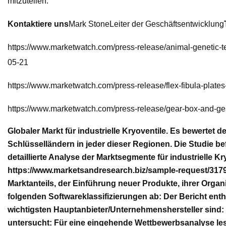
mitzuteilen.
Kontaktiere uns
Mark StoneLeiter der Geschäftsentwicklung
https://www.marketwatch.com/press-release/animal-genetic-t
05-21
https://www.marketwatch.com/press-release/flex-fibula-plate
https://www.marketwatch.com/press-release/gear-box-and-ge
Globaler Markt für industrielle Kryoventile. Es bewert
Schlüsselländern in jeder dieser Regionen. Die Studie be
detaillierte Analyse der Marktsegmente für industrielle K
https://www.marketsandresearch.biz/sample-request/3179
Marktanteils, der Einführung neuer Produkte, ihrer Orga
folgenden Softwareklassifizierungen ab: Der Bericht en
wichtigsten Hauptanbieter/Unternehmenshersteller sind: 
untersucht: Für eine eingehende Wettbewerbsanalyse lese